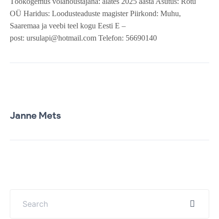
Töökogemus võlanõustajana: alates 2025 aasta Asutus: Rõtu
OÜ Haridus: Loodusteaduste magister Piirkond: Muhu,
Saaremaa ja veebi teel kogu Eesti E –
post: ursulapi@hotmail.com Telefon: 56690140
30. juuni 2025
Janne Mets