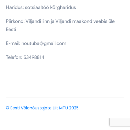
Haridus: sotsiaaltöö kõrgharidus
Piirkond: Viljandi linn ja Viljandi maakond veebis üle
Eesti
E-mail: noutuba@gmail.com
Telefon: 53498814
7. veebr. 2022
© Eesti Võlanõustajate Liit MTÜ 2025